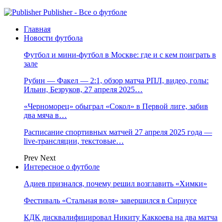
Publisher - Все о футболе
Главная
Новости футбола
Футбол и мини-футбол в Москве: где и с кем поиграть в
зале
Рубин — Факел — 2:1, обзор матча РПЛ, видео, голы:
Ильин, Безруков, 27 апреля 2025…
«Черноморец» обыграл «Сокол» в Первой лиге, забив
два мяча в…
Расписание спортивных матчей 27 апреля 2025 года —
live-трансляции, текстовые…
Prev
Next
Интересное о футболе
Адиев признался, почему решил возглавить «Химки»
Фестиваль «Стальная воля» завершился в Сириусе
КДК дисквалифицировал Никиту Каккоева на два матча