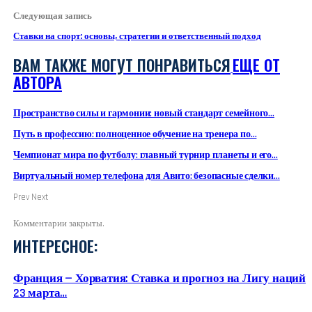
Следующая запись
Ставки на спорт: основы, стратегии и ответственный подход
ВАМ ТАКЖЕ МОГУТ ПОНРАВИТЬСЯ
ЕЩЕ ОТ
АВТОРА
Пространство силы и гармонии: новый стандарт семейного…
Путь в профессию: полноценное обучение на тренера по…
Чемпионат мира по футболу: главный турнир планеты и его…
Виртуальный номер телефона для Авито: безопасные сделки…
Prev
Next
Комментарии закрыты.
ИНТЕРЕСНОЕ:
Франция — Хорватия: Ставка и прогноз на Лигу наций
23 марта…