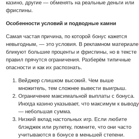
казино, другие — обменять на реальные деньги или
фриспины.
Особенности условий и подводные камни
Самая частая причина, по которой бонус кажется
невыгодным, — это условия. В рекламном материале
бликуют большие проценты и фриспины, но в тексте
правил прячутся ограничения. Разберём типичные
опасности и как их распознать.
Вейджер слишком высокий. Чем выше
множитель, тем сложнее вывести выигрыш.
Ограничение максимальной выплаты с бонуса.
Иногда казино указывает, что максимум к выводу
— небольшая сумма.
Низкий вклад настольных игр. Если любите
блэкджек или рулетку, помните, что они часто
учитываются в бонусе в меньшей степени.