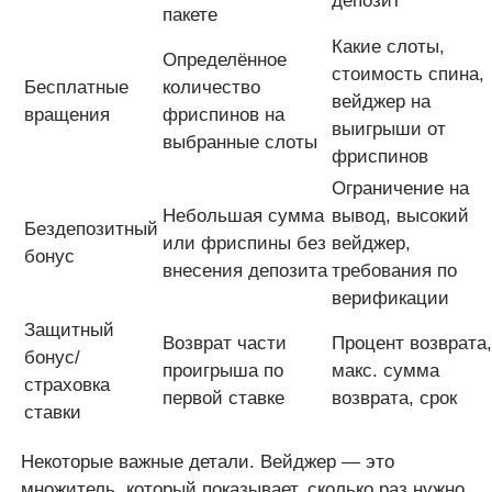
депозит
пакете
Какие слоты,
Определённое
стоимость спина,
Бесплатные
количество
вейджер на
вращения
фриспинов на
выигрыши от
выбранные слоты
фриспинов
Ограничение на
Небольшая сумма
вывод, высокий
Бездепозитный
или фриспины без
вейджер,
бонус
внесения депозита
требования по
верификации
Защитный
Возврат части
Процент возврата,
бонус/
проигрыша по
макс. сумма
страховка
первой ставке
возврата, срок
ставки
Некоторые важные детали. Вейджер — это
множитель, который показывает, сколько раз нужно