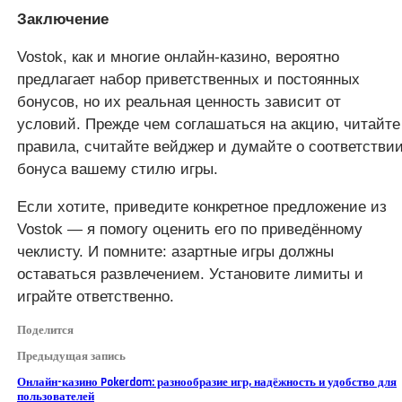
Заключение
Vostok, как и многие онлайн-казино, вероятно
предлагает набор приветственных и постоянных
бонусов, но их реальная ценность зависит от
условий. Прежде чем соглашаться на акцию, читайте
правила, считайте вейджер и думайте о соответстви
бонуса вашему стилю игры.
Если хотите, приведите конкретное предложение из
Vostok — я помогу оценить его по приведённому
чеклисту. И помните: азартные игры должны
оставаться развлечением. Установите лимиты и
играйте ответственно.
Поделится
Предыдущая запись
Онлайн-казино Pokerdom: разнообразие игр, надёжность и удобство для
пользователей