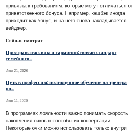
привязка к требованиям, которые могут отличаться от
приветственного бонуса. Например, кэшбэк иногда
приходит как бонус, и на него снова накладывается
вейджер.
Сейчас смотрят
Пространство силы и гармонии: новый стандарт
семейного…
Июл 21, 2026
Путь в профессию: полноценное обучение на тренера
по…
Июн 11, 2026
В программах лояльности важно понимать скорость
накопления очков и способы их конвертации.
Некоторые очки можно использовать только внутри