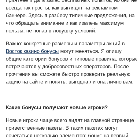
приятнее и дать запас бесплатных попыток, но они не
всегда так просты, как выглядят на рекламном
баннере. Здесь я разберу типичные предложения, на
что обращать внимание и как извлечь максимум
пользы, не попав в ловушку условий.
Важно: конкретные размеры и параметры акций в
Восток казино бонусы
могут меняться. Я опишу
общие категории бонусов и типовые правила, которы
встречаются у добросовестных операторов. После
прочтения вы сможете быстро проверить реальную
акцию на сайте и понять, выгодна ли она лично вам.
Какие бонусы получают новые игроки?
Новые игроки чаще всего видят на главной странице
приветственные пакеты. В таких пакетах могут
сочетаться несколько элементов: бонус на первый