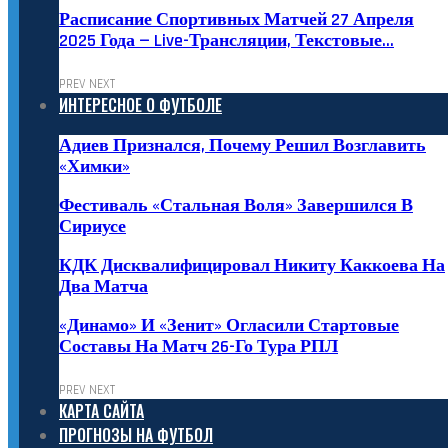
Расписание Спортивных Матчей 27 Апреля
2025 Года — Live-Трансляции, Текстовые…
PREV
NEXT
ИНТЕРЕСНОЕ О ФУТБОЛЕ
Адиев Признался, Почему Решил Возглавить
«Химки»
Фестиваль «Стальная Воля» Завершился В
Сириусе
КДК Дисквалифицировал Никиту Каккоева На
Два Матча
«Динамо» И «Зенит» Огласили Стартовые
Составы На Матч 26-Го Тура РПЛ
PREV
NEXT
КАРТА САЙТА
ПРОГНОЗЫ НА ФУТБОЛ