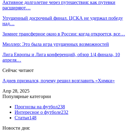
Активное долголетие через путешествия: как путевки
расширяют…
Упущенный досрочный финал. ЦСКА не удержал победу
над…
Зимнее трансферное окно в России: когда откроется, все…
Мюллер: Это была игра упущенных возможностей
Лига Европы и Лига конференций, обзор 1/4 финала, 10
апреля…
Сейчас читают
Адиев признался, почему решил возглавить «Химки»
Апр 28, 2025
Популярные категории
Прогнозы на футбол
238
Интересное о футболе
232
Статьи
148
Новости дня: