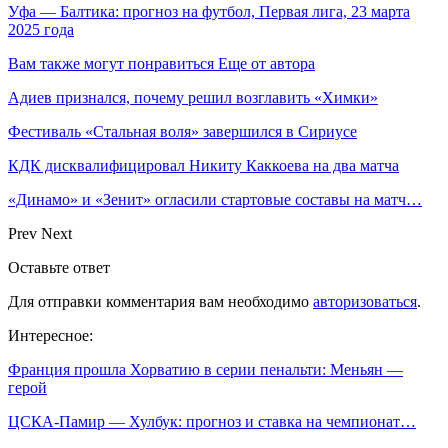
Уфа — Балтика: прогноз на футбол, Первая лига, 23 марта
2025 года
Вам также могут понравиться
Еще от автора
Адиев признался, почему решил возглавить «Химки»
Фестиваль «Стальная воля» завершился в Сириусе
КДК дисквалифицировал Никиту Каккоева на два матча
«Динамо» и «Зенит» огласили стартовые составы на матч…
Prev
Next
Оставьте ответ
Для отправки комментария вам необходимо
авторизоваться
.
Интересное:
Франция прошла Хорватию в серии пенальти: Меньян —
герой
ЦСКА-Памир — Хулбук: прогноз и ставка на чемпионат…