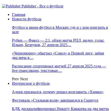
Publisher - Все о футболе
Главная
Новости футбола
Футбол и мини-футбол в Москве: где и с кем поиграть в
зале
Рубин — Факел — 2:1, обзор матча РПЛ, видео, голы:
Ильин, Безруков, 27 апреля 2025…
«Черноморец» обыграл «Сокол» в Первой лиге, забив
два мяча в…
Расписание спортивных матчей 27 апреля 2025 года —
live-трансляции, текстовые…
Prev
Next
Интересное о футболе
Адиев признался, почему решил возглавить «Химки»
Фестиваль «Стальная воля» завершился в Сириусе
КДК дисквалифицировал Никиту Каккоева на два матча