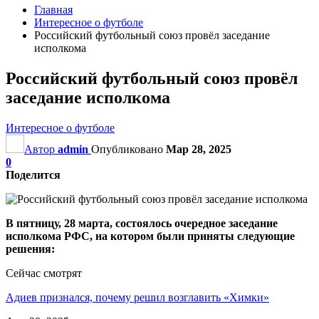
Главная
Интересное о футболе
Российский футбольный союз провёл заседание
исполкома
Российский футбольный союз провёл
заседание исполкома
Интересное о футболе
Автор
admin
Опубликовано
Мар 28, 2025
0
Поделится
В пятницу, 28 марта, состоялось очередное заседание
исполкома РФС, на котором были приняты следующие
решения:
Сейчас смотрят
Адиев признался, почему решил возглавить «Химки»