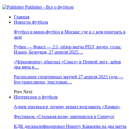
Publisher - Все о футболе
Главная
Новости футбола
Футбол и мини-футбол в Москве: где и с кем поиграть в
зале
Рубин — Факел — 2:1, обзор матча РПЛ, видео, голы:
Ильин, Безруков, 27 апреля 2025…
«Черноморец» обыграл «Сокол» в Первой лиге, забив
два мяча в…
Расписание спортивных матчей 27 апреля 2025 года —
live-трансляции, текстовые…
Prev
Next
Интересное о футболе
Адиев признался, почему решил возглавить «Химки»
Фестиваль «Стальная воля» завершился в Сириусе
КДК дисквалифицировал Никиту Каккоева на два матча