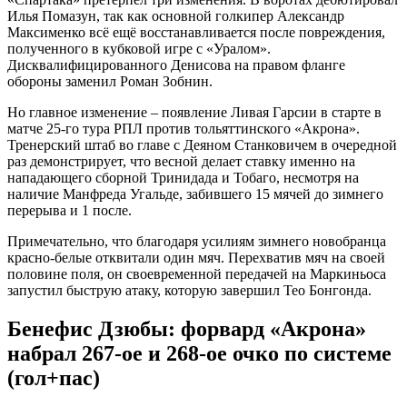
Илья Помазун, так как основной голкипер Александр
Максименко всё ещё восстанавливается после повреждения,
полученного в кубковой игре с «Уралом».
Дисквалифицированного Денисова на правом фланге
обороны заменил Роман Зобнин.
Но главное изменение – появление Ливая Гарсии в старте в
матче 25-го тура РПЛ против тольяттинского «Акрона».
Тренерский штаб во главе с Деяном Станковичем в очередной
раз демонстрирует, что весной делает ставку именно на
нападающего сборной Тринидада и Тобаго, несмотря на
наличие Манфреда Угальде, забившего 15 мячей до зимнего
перерыва и 1 после.
Примечательно, что благодаря усилиям зимнего новобранца
красно-белые отквитали один мяч. Перехватив мяч на своей
половине поля, он своевременной передачей на Маркиньоса
запустил быструю атаку, которую завершил Тео Бонгонда.
Бенефис Дзюбы: форвард «Акрона»
набрал 267-ое и 268-ое очко по системе
(гол+пас)