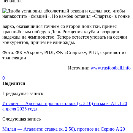
пенальти.
Барко, оказавшийся точным со второй попытки, принес
красно-белым победу в День Рождения клуба и возродил
надежды на чемпионство. Теперь остается уповать на осечки
конкурентов, причем не единожды.
Фото: ФК «Акрон», РПЛ; ФК «Спартак», РПЛ; скриншот из
трансляции
Источник:
www.rusfootball.info
0
Поделится
Предыдущая запись
Ипсвич — Арсенал: прогноз ставок (к. 2.10) на матч АПЛ 20
апреля 2025 года
Следующая запись
Милан — Аталанта: ставка (к. 2.50), прогноз на Серию A 20