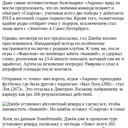
Даже самые оптимистичные болельщики «Акрона» вряд ли
могли предположить, что их любимая команда возьмет и
обыграет «Спартак», учитывая всего две победы у дебютанта
РПЛ в весенней стадии первенства. Кроме того, тольяттинцы
крайне редко отбирает очки у лидеров, исключением стал
лишь матч с «Зенитом» в Санкт-Петербурге.
Однако, несмотря на все предпосылки, гол Дзюбы вполне
прослеживался. Нападающий всегда по-особенному
настраивается на матчи с родным клубом. К тому же, после
игры с «Факелом» он пообещал забить «бывшей», и сдержал
слово, реализовав на 23-й минуте пенальти, который сам же и
заработал. Артем на мгновение опередил Умярова и упал в
штрафной площади после контакта.
Отправив «с точки» мяч ворота, игрок «Акрона» приподнял
футболку, где была другая с надписью: «Был Лось (266) – стал
Лев (267)». Это отсылка к Дмитрию Лоськову, набравшему за
карьеру как раз 266 результативных действий.
Хотя, по данным Transfermarkt, Дзюба уже в прошлом туре
установил рекорд, поскольку у легенды «Локо» всего 265