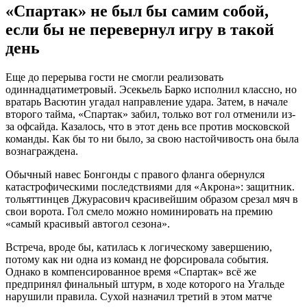
«Спартак» не был бы самим собой,
если бы не перевернул игру в такой
день
Еще до перерыва гости не смогли реализовать
одиннадцатиметровый. Эсекьель Барко исполнил классно, но
вратарь Васютин угадал направление удара. Затем, в начале
второго тайма, «Спартак» забил, только вот гол отменили из-
за офсайда. Казалось, что в этот день все против московской
команды. Как бы то ни было, за свою настойчивость она была
вознаграждена.
Обычный навес Бонгонды с правого фланга обернулся
катастрофическими последствиями для «Акрона»: защитник.
тольяттинцев Джурасович красивейшим образом срезал мяч в
свои ворота. Гол смело можно номинировать на премию
«самый красивый автогол сезона».
Встреча, вроде бы, катилась к логическому завершению,
потому как ни одна из команд не форсировала события.
Однако в компенсированное время «Спартак» всё же
предпринял финальный штурм, в ходе которого на Угальде
нарушили правила. Сухой назначил третий в этом матче