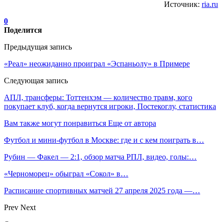
Источник:
ria.ru
0
Поделится
Предыдущая запись
«Реал» неожиданно проиграл «Эспаньолу» в Примере
Следующая запись
АПЛ, трансферы: Тоттенхэм — количество травм, кого
покупает клуб, когда вернутся игроки, Постекоглу, статистика
Вам также могут понравиться
Еще от автора
Футбол и мини-футбол в Москве: где и с кем поиграть в…
Рубин — Факел — 2:1, обзор матча РПЛ, видео, голы:…
«Черноморец» обыграл «Сокол» в…
Расписание спортивных матчей 27 апреля 2025 года —…
Prev
Next