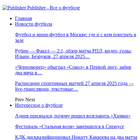
Publisher - Все о футболе
Главная
Новости футбола
Футбол и мини-футбол в Москве: где и с кем поиграть в
зале
Рубин — Факел — 2:1, обзор матча РПЛ, видео, голы:
Ильин, Безруков, 27 апреля 2025…
«Черноморец» обыграл «Сокол» в Первой лиге, забив
два мяча в…
Расписание спортивных матчей 27 апреля 2025 года —
live-трансляции, текстовые…
Prev
Next
Интересное о футболе
Адиев признался, почему решил возглавить «Химки»
Фестиваль «Стальная воля» завершился в Сириусе
КДК дисквалифицировал Никиту Каккоева на два матча