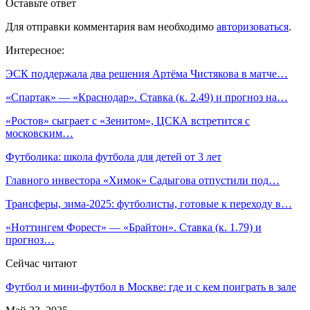
Оставьте ответ
Для отправки комментария вам необходимо
авторизоваться
.
Интересное:
ЭСК поддержала два решения Артёма Чистякова в матче…
«Спартак» — «Краснодар». Ставка (к. 2.49) и прогноз на…
​«Ростов» сыграет с «Зенитом», ​ЦСКА встретится с
московским…
Футболика: школа футбола для детей от 3 лет
Главного инвестора «Химок» Садыгова отпустили под…
Трансферы, зима-2025: футболисты, готовые к переходу в…
«Ноттингем Форест» — «Брайтон». Ставка (к. 1.79) и
прогноз…
Сейчас читают
Футбол и мини-футбол в Москве: где и с кем поиграть в зале