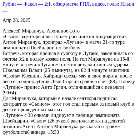
Рубин — Факел — 2:1, обзор матча РПЛ, видео, голы: Ильин,
…
Апр 28, 2025
Алексей Миранчук. Архивное фото
«Сьон», за который выступает российский полузащитник
Антон Миранчук, проиграл «Лугано» в матче 21-го тура
чемпионата Швейцарии по футболу.
Встреча, которая прошла в субботу в Лугано, закончилась со
счетом 3:2 в пользу хозяев поля. На гол Миранчука на 15-й
минуте встречи «Лугано» ответил результативным ударом
Шкелькима Влади (25-я минута), на 82-й минуте защитник
«Сьона» Крешник Хайрици срезал мяч в свои ворота, после
чего его одноклубник Деян Соргич сравнял счет (88). Победу
«Лугано» принес Анто Гргич, отличившийся с пенальти
(90+4).
Для Миранчука, который в начале сентября подписал
контракт со «Сьоном», этот гол стал первым за новый клуб в
десяти проведенных матчах.
«Лугано» с 38 очками лидирует в таблице чемпионата
Швейцарии, «Сьон» (26 очков) располагается на девятой
позиции.Агент Антона Миранчука рассказал о травме
футболиста8 января, 15:33