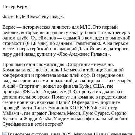
Питер Вермс
Фото: Kyle Rivas/Getty Images
Вермс — историческая личность для МЛС. Это первый
человек, который выиграл лигу как футболист и как тренер в
одном клубе. Сулейманов — седьмой в команде по рыночной
стоимости (€ 1,8 млн), по данным Transfermarkt. А на первом
месте теперь сербский нападающий Деян Йовелич, которого
пару дней назад купили у «Лос-Анджелес Гэлакси».
Прошлый сезон сложился для «Спортинга» неудачно.
Команда заняла всего лишь 13-е место в таблице Западной
конференции и пролетела мимо плей-офф. В середине она
выдала серию из семи поражений, а в концовке — из четырёх.
А ещё «Спортинг» дошёл до финала Кубка США, где
проиграл ФК «Лос-Анджелес» (1:3), пропустив два мяча в
дополнительное время. Помогут ли команде в предстоящем
сезоне новички, включая Шапи? 19 февраля «Спортинг»
проведёт матч Лиги чемпионов КОНКАКАФ с «Интер
Майами», где играют Лионель Месси, Луис Суарес, Серхио
Бускетс и Жорди Альба. Увидим ли мы официальный дебют
Сулейманова в этой встрече?