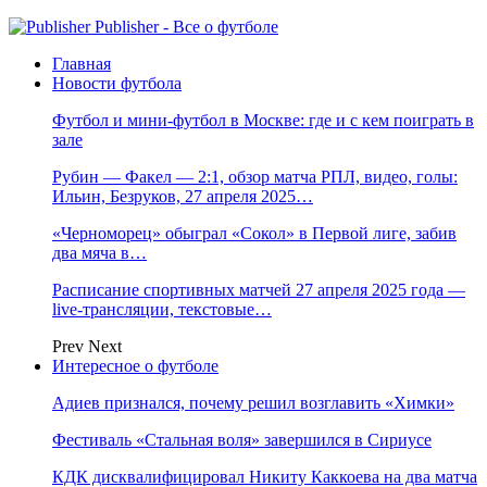
Publisher - Все о футболе
Главная
Новости футбола
Футбол и мини-футбол в Москве: где и с кем поиграть в
зале
Рубин — Факел — 2:1, обзор матча РПЛ, видео, голы:
Ильин, Безруков, 27 апреля 2025…
«Черноморец» обыграл «Сокол» в Первой лиге, забив
два мяча в…
Расписание спортивных матчей 27 апреля 2025 года —
live-трансляции, текстовые…
Prev
Next
Интересное о футболе
Адиев признался, почему решил возглавить «Химки»
Фестиваль «Стальная воля» завершился в Сириусе
КДК дисквалифицировал Никиту Каккоева на два матча