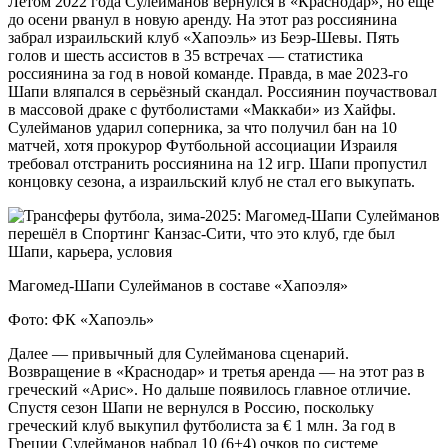
Летом 2022 года Сулейманов вернулся в «Краснодар», но ещё
до осени рванул в новую аренду. На этот раз россиянина
забрал израильский клуб «Хапоэль» из Беэр-Шевы. Пять
голов и шесть ассистов в 35 встречах — статистика
россиянина за год в новой команде. Правда, в мае 2023-го
Шапи вляпался в серьёзный скандал. Россиянин поучаствовал
в массовой драке с футболистами «Маккаби» из Хайфы.
Сулейманов ударил соперника, за что получил бан на 10
матчей, хотя прокурор Футбольной ассоциации Израиля
требовал отстранить россиянина на 12 игр. Шапи пропустил
концовку сезона, а израильский клуб не стал его выкупать.
Магомед-Шапи Сулейманов в составе «Хапоэля»
Фото: ФК «Хапоэль»
Далее — привычный для Сулейманова сценарий.
Возвращение в «Краснодар» и третья аренда — на этот раз в
греческий «Арис». Но дальше появилось главное отличие.
Спустя сезон Шапи не вернулся в Россию, поскольку
греческий клуб выкупил футболиста за € 1 млн. За год в
Греции Сулейманов набрал 10 (6+4) очков по системе