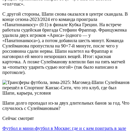
«гол+пас».
С другой стороны, Шапи снова оказался в центре скандала. В
конце сезона-2023/2024 его команда проиграла
«Панатинаикосу» (0:1) в финале Кубка Греции. На встрече
работала судейская бригада Стефани Фраппар. Француженка
удалила двух игроков «Ариса» (одного — у
«Панатинаикоса»), а потом добавила шесть минут. Команда
Сулейманова пропустила на 90+7-й минуте, после чего у
россиянина сдали нервы. Шапи налетел на Фраппар и
наговорил ей много нехороших вещей. Итог: красная
карточка. А позже Сулейманову влепили бан на пять матчей
за «попытку ударить судью ногой» (так было написано в
протоколе).
Шапи долго пропадал из-за двух длительных банов за год. Что
случилось с Сулеймановым?
Сейчас смотрят
Футбол и мини-футбол в Москве: где и с кем поиграть в зале