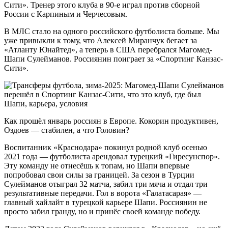
Сити». Тренер этого клуба в 90-е играл против сборной
России с Карпиным и Черчесовым.
В МЛС стало на одного российского футболиста больше. Мы
уже привыкли к тому, что Алексей Миранчук бегает за
«Атланту Юнайтед», а теперь в США перебрался Магомед-
Шапи Сулейманов. Россиянин поиграет за «Спортинг Канзас-
Сити».
Как прошёл январь россиян в Европе. Кокорин продуктивен,
Оздоев — стабилен, а что Головин?
Воспитанник «Краснодара» покинул родной клуб осенью
2021 года — футболиста арендовал турецкий «Гиресунспор».
Эту команду не отнесёшь к топам, но Шапи впервые
попробовал свои силы за границей. За сезон в Турции
Сулейманов отыграл 32 матча, забил три мяча и отдал три
результативные передачи. Гол в ворота «Галатасарая» —
главный хайлайт в турецкой карьере Шапи. Россиянин не
просто забил гранду, но и принёс своей команде победу.