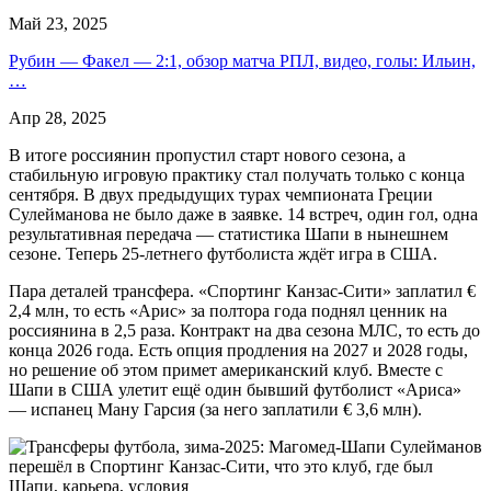
Май 23, 2025
Рубин — Факел — 2:1, обзор матча РПЛ, видео, голы: Ильин,
…
Апр 28, 2025
В итоге россиянин пропустил старт нового сезона, а
стабильную игровую практику стал получать только с конца
сентября. В двух предыдущих турах чемпионата Греции
Сулейманова не было даже в заявке. 14 встреч, один гол, одна
результативная передача — статистика Шапи в нынешнем
сезоне. Теперь 25-летнего футболиста ждёт игра в США.
Пара деталей трансфера. «Спортинг Канзас-Сити» заплатил €
2,4 млн, то есть «Арис» за полтора года поднял ценник на
россиянина в 2,5 раза. Контракт на два сезона МЛС, то есть до
конца 2026 года. Есть опция продления на 2027 и 2028 годы,
но решение об этом примет американский клуб. Вместе с
Шапи в США улетит ещё один бывший футболист «Ариса»
— испанец Ману Гарсия (за него заплатили € 3,6 млн).