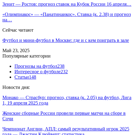
Зенит — Ростов: прогноз ставок на Кубок России 16 апреля…
«Олимпиакос» — «Панатинаикос». Ставка (к. 2.38) и прогноз
на…
Сейчас читают
Футбол и мини-футбол в Москве: где и с кем поиграть в зале
Май 23, 2025
Популярные категории
Прогнозы на футбол
238
Интересное о футболе
232
Статьи
148
Новости дня:
Монако — Страсбур: прогноз, ставка (к. 2.05) на футбол, Лига
1, 19 апреля 2025 года
Женские сборные России провели первые матчи на сборе в
Сочи
Чемпионат Англии, АПЛ: самый результативный игрок 2025
года — Джастин Клюйверт: статистика,…