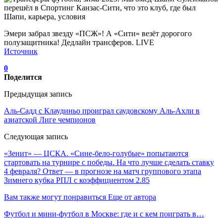
Эмери забрал звезду «ПСЖ»! А «Сити» везёт дорогого
полузащитника! Дедлайн трансферов. LIVE
Источник
0
Поделится
Предыдущая запись
Аль-Садд с Клаудиньо проиграл саудовскому Аль-Ахли в
азиатской Лиге чемпионов
Следующая запись
«Зенит» — ЦСКА. «Сине-бело-голубые» попытаются
стартовать на турнире с победы. На что лучше сделать ставку
4 февраля? Ответ — в прогнозе на матч группового этапа
Зимнего кубка РПЛ с коэффициентом 2.85
Вам также могут понравиться
Еще от автора
Футбол и мини-футбол в Москве: где и с кем поиграть в…