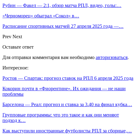
Рубин — Факел — 2:1, обзор матча РПЛ, видео, голы:…
«Черноморец» обыграл «Сокол» в…
Расписание спортивных матчей 27 апреля 2025 года —…
Prev
Next
Оставьте ответ
Для отправки комментария вам необходимо
авторизоваться
.
Интересное:
Ростов — Спартак: прогноз ставок на РПЛ 6 апреля 2025 года
Кокорин почти в «Фиорентине». Их ожидания — не наши
проблемы
Барселона — Реал: прогноз и ставка за 3.40 на финал кубка…
Групповые программы: что это такое и как они меняют
подход к…
Как выступили иностранные футболисты РПЛ за сборные,…