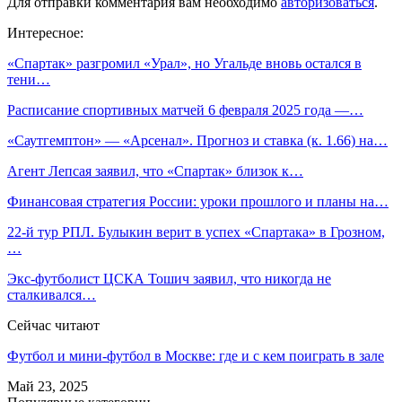
Для отправки комментария вам необходимо
авторизоваться
.
Интересное:
«Спартак» разгромил «Урал», но Угальде вновь остался в
тени…
Расписание спортивных матчей 6 февраля 2025 года —…
«Саутгемптон» — «Арсенал». Прогноз и ставка (к. 1.66) на…
Агент Лепсая заявил, что «Спартак» близок к…
Финансовая стратегия России: уроки прошлого и планы на…
22-й тур РПЛ. Булыкин верит в успех «Спартака» в Грозном,
…
Экс-футболист ЦСКА Тошич заявил, что никогда не
сталкивался…
Сейчас читают
Футбол и мини-футбол в Москве: где и с кем поиграть в зале
Май 23, 2025