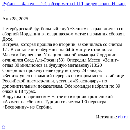
Рубин — Факел — 2:1, обзор матча РПЛ, видео, голы: Ильин,
…
Апр 28, 2025
Петербургский футбольный клуб «Зенит» сыграл вничью со
сборной Иордании в товарищеском матче на зимних сборах в
Дохе.
Встреча, которая прошла во вторник, закончилась со счетом
1:1. В составе петербуржцев на 64-й минуте отличился
Максим Глушенков. У национальной команды Иордании
отличился Саед Аль-Росан (53). Опередил Месси: «Зенит»
отдал 30 миллионов за будущую мегазвезду?13:20
Соперники проведут еще одну встречу 24 января.
«Зенит» ушел на зимний перерыв на втором месте в таблице
Российской премьер-лиги, уступая «Краснодару» по
дополнительным показателям. Обе команды набрали по 39
очков в 18 турах.
В другом товарищеском матче во вторник грозненский
«Ахмат» на сборах в Турции со счетом 1:0 переиграл
«Воеводину» из Сербии.
Источник:
ria.ru
0