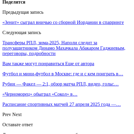
Поделится
Предыдущая запись
«Зенит» сыграл вничью со сборной Иордании в спарринге
Следующая запись
Трансферы РПЛ, зима-2025, Наполи следит за
полузащитником Динамо Махачкала Абакаром Гаджиевым,
переговоры, подробности
Вам также могут понравиться
Еще от автора
Футбол и мини-футбол в Москве: где и с кем поиграть в…
Рубин — Факел — 2:1, обзор матча РПЛ, видео, голы:…
«Черноморец» обыграл «Сокол» в…
Расписание спортивных матчей 27 апреля 2025 года —…
Prev
Next
Оставьте ответ