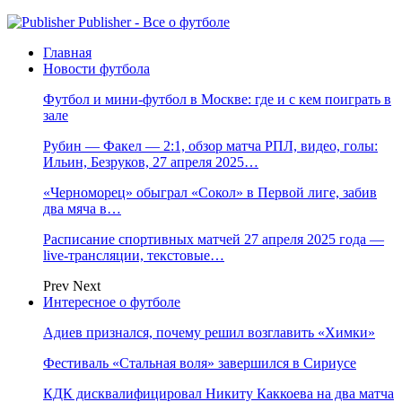
Publisher - Все о футболе
Главная
Новости футбола
Футбол и мини-футбол в Москве: где и с кем поиграть в
зале
Рубин — Факел — 2:1, обзор матча РПЛ, видео, голы:
Ильин, Безруков, 27 апреля 2025…
«Черноморец» обыграл «Сокол» в Первой лиге, забив
два мяча в…
Расписание спортивных матчей 27 апреля 2025 года —
live-трансляции, текстовые…
Prev
Next
Интересное о футболе
Адиев признался, почему решил возглавить «Химки»
Фестиваль «Стальная воля» завершился в Сириусе
КДК дисквалифицировал Никиту Каккоева на два матча