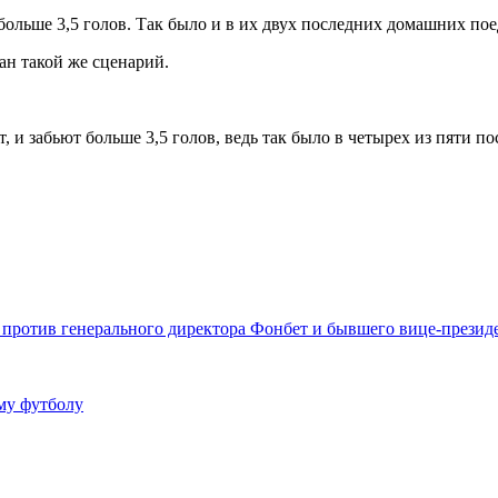
больше 3,5 голов. Так было и в их двух последних домашних по
ан такой же сценарий.
, и забьют больше 3,5 голов, ведь так было в четырех из пяти п
 против генерального директора Фонбет и бывшего вице-прези
му футболу