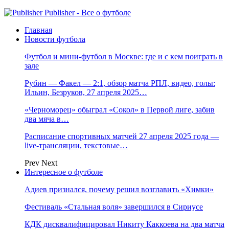
Publisher - Все о футболе
Главная
Новости футбола
Футбол и мини-футбол в Москве: где и с кем поиграть в
зале
Рубин — Факел — 2:1, обзор матча РПЛ, видео, голы:
Ильин, Безруков, 27 апреля 2025…
«Черноморец» обыграл «Сокол» в Первой лиге, забив
два мяча в…
Расписание спортивных матчей 27 апреля 2025 года —
live-трансляции, текстовые…
Prev
Next
Интересное о футболе
Адиев признался, почему решил возглавить «Химки»
Фестиваль «Стальная воля» завершился в Сириусе
КДК дисквалифицировал Никиту Каккоева на два матча