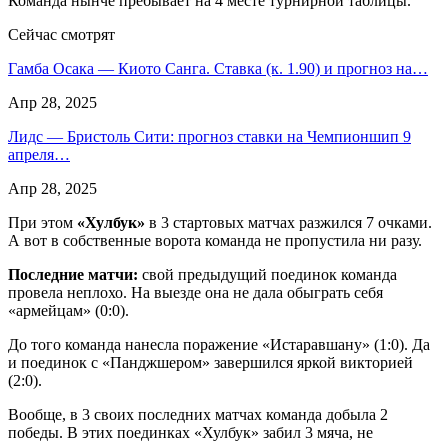
Команда нынче пребывает на 4 месте турнирной таблицы.
Сейчас смотрят
Гамба Осака — Киото Санга. Ставка (к. 1.90) и прогноз на…
Апр 28, 2025
Лидс — Бристоль Сити: прогноз ставки на Чемпионшип 9
апреля…
Апр 28, 2025
При этом
«Хулбук»
в 3 стартовых матчах разжился 7 очками.
А вот в собственные ворота команда не пропустила ни разу.
Последние матчи:
свой предыдущий поединок команда
провела неплохо. На выезде она не дала обыграть себя
«армейцам» (0:0).
До того команда нанесла поражение «Истаравшану» (1:0). Да
и поединок с «Панджшером» завершился яркой викторией
(2:0).
Вообще, в 3 своих последних матчах команда добыла 2
победы. В этих поединках «Хулбук» забил 3 мяча, не