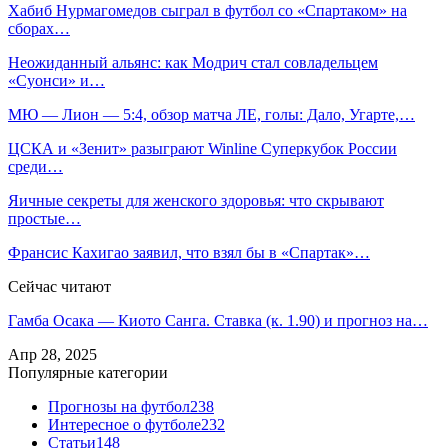
Хабиб Нурмагомедов сыграл в футбол со «Спартаком» на
сборах…
Неожиданный альянс: как Модрич стал совладельцем
«Суонси» и…
МЮ — Лион — 5:4, обзор матча ЛЕ, голы: Дало, Угарте,…
ЦСКА и «Зенит» разыграют Winline Суперкубок России
среди…
Яичные секреты для женского здоровья: что скрывают
простые…
Франсис Кахигао заявил, что взял бы в «Спартак»…
Сейчас читают
Гамба Осака — Киото Санга. Ставка (к. 1.90) и прогноз на…
Апр 28, 2025
Популярные категории
Прогнозы на футбол
238
Интересное о футболе
232
Статьи
148