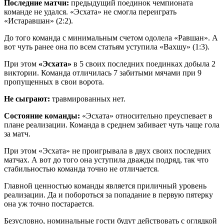
Последние матчи:
предыдущий поединок чемпионата
команде не удался. «Эсхата» не смогла переиграть
«Истаравшан» (2:2).
До того команда с минимальным счетом одолела «Равшан». А
вот чуть ранее она по всем статьям уступила «Вахшу» (1:3).
При этом
«Эсхата»
в 5 своих последних поединках добыла 2
виктории. Команда отличилась 7 забитыми мячами при 9
пропущенных в свои ворота.
Не сыграют:
травмированных нет.
Состояние команды:
«Эсхата» относительно преуспевает в
плане реализации. Команда в среднем забивает чуть чаще гола
за матч.
При этом «Эсхата» не проигрывала в двух своих последних
матчах. А вот до того она уступила дважды подряд, так что
стабильностью команда точно не отличается.
Главной ценностью команды является приличный уровень
реализации. Да и побороться за попадание в первую пятерку
она уж точно постарается.
Безусловно, номинальные гости будут действовать с оглядкой