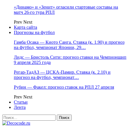
«Динамо» и «Зенит» огласили стартовые составы на
матч 26-го тура РПЛ
Prev
Next
Карта сайта
Прогнозы на футбол
Гамба Осака — Киото Санга. Ставка (к. 1.90) и прогноз
на футбол, чемпионат Японии, 29…
Лидс — Бристоль Сити: прогноз ставки на Чемпионшип
9 апреля 2025 года
Регар-ТадАЗ — ЦСКА-Памир. Ставка (к. 2.10) и
прогноз на футбол, чемпионат…
Рубин — Факел: прогноз ставок на РПЛ 27 апреля
Prev
Next
Статьи
Лента