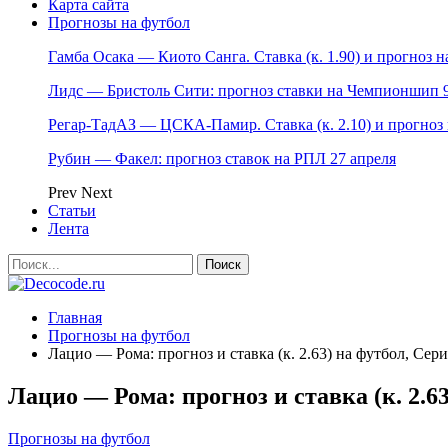
Карта сайта
Прогнозы на футбол
Гамба Осака — Киото Санга. Ставка (к. 1.90) и прогноз
Лидс — Бристоль Сити: прогноз ставки на Чемпионшип 9
Регар-ТадАЗ — ЦСКА-Памир. Ставка (к. 2.10) и прогноз
Рубин — Факел: прогноз ставок на РПЛ 27 апреля
Prev
Next
Статьи
Лента
Главная
Прогнозы на футбол
Лацио — Рома: прогноз и ставка (к. 2.63) на футбол, Сери
Лацио — Рома: прогноз и ставка (к. 2.63
Прогнозы на футбол