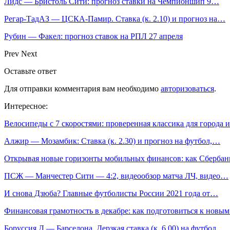
Лидс — Бристоль Сити: прогноз ставки на Чемпионшип 9…
Регар-ТадАЗ — ЦСКА-Памир. Ставка (к. 2.10) и прогноз на…
Рубин — Факел: прогноз ставок на РПЛ 27 апреля
Prev
Next
Оставьте ответ
Для отправки комментария вам необходимо
авторизоваться
.
Интересное:
Велосипеды с 7 скоростями: проверенная классика для города
Алжир — Мозамбик: Ставка (к. 2.30) и прогноз на футбол,…
Открывая новые горизонты мобильных финансов: как Сберба
ПСЖ — Манчестер Сити — 4:2, видеообзор матча ЛЧ, видео…
И снова Дзюба? Главные футболисты России 2021 года от…
Финансовая грамотность в декабре: как подготовиться к новы
Боруссия Д — Барселона. Дерзкая ставка (к. 6.00) на футбол,…