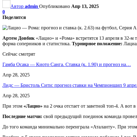
Автор
admin
Опубликовано
Апр 13, 2025
0
Поделится
Артем Довбик
«Лацио» и «Рома» встретятся 13 апреля в 32-м 
форма соперников и статистика.
Турнирное положение:
Лациал
Сейчас смотрят
Гамба Осака — Киото Санга. Ставка (к. 1.90) и прогноз на…
Апр 28, 2025
Лидс — Бристоль Сити: прогноз ставки на Чемпионшип 9 апр
Апр 28, 2025
При этом
«Лацио»
на 2 очка отстает от заветной топ-4. А вот 
Последние матчи:
свой предыдущий поединок команда провела 
До того команда минимально переиграла «Аталанту». При этом 