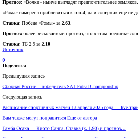
Прогноз:
«Волки» нынче выглядят предпочтительнее земляков, 
«Рома» намерена приблизиться к топ-4, да и соперник еще не д
Ставка:
Победа «Ромы» за
2.63
.
Прогноз:
более рискованный прогноз, что в этом поединке соп
Ставка:
ТБ 2.5 за
2.10
Источник
0
Поделится
Предыдущая запись
Сборная России – победитель SAT Futsal Championship
Следующая запись
Расписание спортивных матчей 13 апреля 2025 года — live-тран
Вам также могут понравиться
Еще от автора
Гамба Осака — Киото Санга. Ставка (к. 1.90) и прогноз…