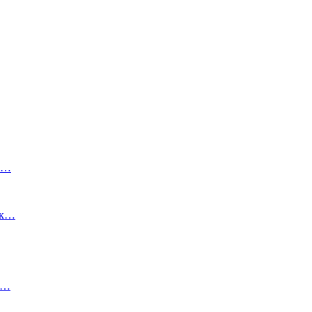
 и…
нк…
м…