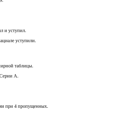
9.
ил и уступил.
лациале уступили.
нирной таблицы.
 Серии A.
ами при 4 пропущенных.