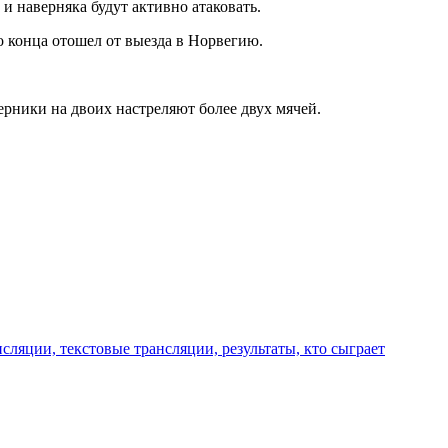
и наверняка будут активно атаковать.
о конца отошел от выезда в Норвегию.
ерники на двоих настреляют более двух мячей.
сляции, текстовые трансляции, результаты, кто сыграет