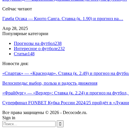
Сейчас читают
Гамба Осака — Киото Санга. Ставка (к. 1.90) и прогноз на…
Апр 28, 2025
Популярные категории
Прогнозы на футбол
238
Интересное о футболе
232
Статьи
148
Новости дня:
«Спартак» — «Краснодар». Ставка (к. 2.49) и прогноз на футб
Велосипеды: выбор, польза и радость движения
«Фрайбург» — «Вердер»: Ставка (к. 2.24) и прогноз на футбол
Суперфинал FONBET Кубка России 2024/25 пройдёт в «Лужни
Все права защищены © 2026 - Decocode.ru.
Sign in