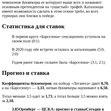
чемпионов букмекеры ее котируют выше всех и называют
основным претендентом на «ушастый» трофей. Каталонцы
имеют возможность сделать в этом сезоне требл, во всех
турнирах они близки к победе.
Статистика для ставок
В первом круге «Барселона» сенсационно уступила на
своем поле (0:1)
В 2020 году обе встречи остались за каталонцами (5:0,
2:0)
Годом ранее также сильнее была «Барселона» (3:1, 2:1)
Прогноз и ставка
Коэффициенты букмекеров
: на победу «Леганеса» дают
8,70
,
а на «Барселону» —
1,33
, ничью букмекеры оценивают в
6,50.
Тотал меньше 3,5 идет за
1,73
, а тотал больше 3,5 можно взять
за
2,18.
3.85
Оренбург — ЦСКА: прогноз и ставка
Сегодня в