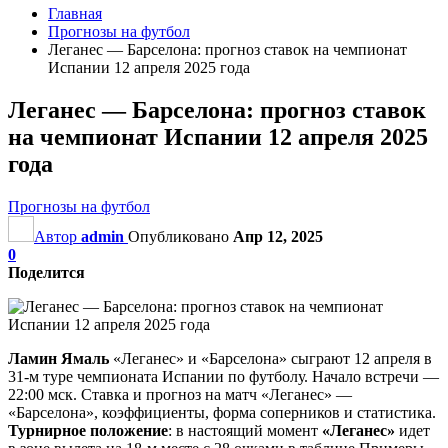
Главная
Прогнозы на футбол
Леганес — Барселона: прогноз ставок на чемпионат
Испании 12 апреля 2025 года
Леганес — Барселона: прогноз ставок
на чемпионат Испании 12 апреля 2025
года
Прогнозы на футбол
Автор
admin
Опубликовано
Апр 12, 2025
0
Поделится
Ламин Ямаль
«Леганес» и «Барселона» сыграют 12 апреля в
31-м туре чемпионата Испании по футболу. Начало встречи —
22:00 мск. Ставка и прогноз на матч «Леганес» —
«Барселона», коэффициенты, форма соперников и статистика.
Турнирное положение
: в настоящий момент
«Леганес»
идет