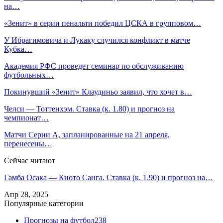
на…
«Зенит» в серии пенальти победил ЦСКА в групповом…
У Ибрагимовича и Лукаку случился конфликт в матче
Кубка…
Академия РФС проведет семинар по обслуживанию
футбольных…
Покинувший «Зенит» Клаудиньо заявил, что хочет в…
Челси — Тоттенхэм. Ставка (к. 1.80) и прогноз на
чемпионат…
Матчи Серии А, запланированные на 21 апреля,
перенесены…
Сейчас читают
Гамба Осака — Киото Санга. Ставка (к. 1.90) и прогноз на…
Апр 28, 2025
Популярные категории
Прогнозы на футбол
238