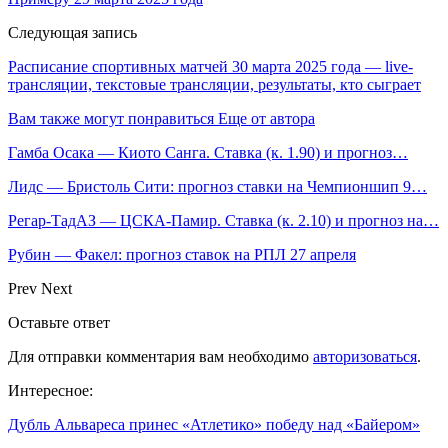
Следующая запись
Расписание спортивных матчей 30 марта 2025 года — live-
трансляции, текстовые трансляции, результаты, кто сыграет
Вам также могут понравиться
Еще от автора
Гамба Осака — Киото Санга. Ставка (к. 1.90) и прогноз…
Лидс — Бристоль Сити: прогноз ставки на Чемпионшип 9…
Регар-ТадАЗ — ЦСКА-Памир. Ставка (к. 2.10) и прогноз на…
Рубин — Факел: прогноз ставок на РПЛ 27 апреля
Prev
Next
Оставьте ответ
Для отправки комментария вам необходимо
авторизоваться
.
Интересное:
Дубль Альвареса принес «Атлетико» победу над «Байером»