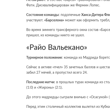
Фати. Дисквалифицирован же Фермин Лопес.
Состояние команды
: подопечные
Ханса-Дитера Фл
участвуют.
«Барселона»
может как оформить требл, 
Во время зимнего трансферного окна состав «Барс
пришел, из команды никто не ушел.
«Райо Вальекано»
Турнирное положение
: команда из Мадрида борется
Сейчас в активе «пчел» 35 зачетных баллов и шест
забил 27 мячей, а пропустил всего 24.
Последние матчи
: в прошлых турах команда из сто
(1:0) и «Жироны» (2:1).
До этого мадридцы сыграли вничью с «Осасуной» (1
Перед этим столичный коллектив вылетел из Кубка 