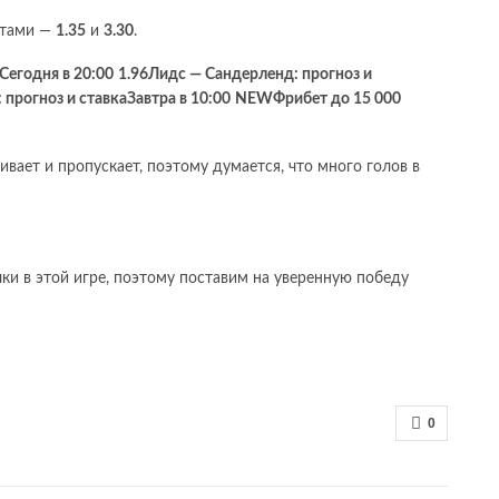
нтами —
1.35
и
3.30
.
Сегодня в 20:00
1.96
Лидс — Сандерленд: прогноз и
 прогноз и ставка
Завтра в 10:00
NEW
Фрибет до 15 000
вает и пропускает, поэтому думается, что много голов в
чки в этой игре, поэтому поставим на уверенную победу
0