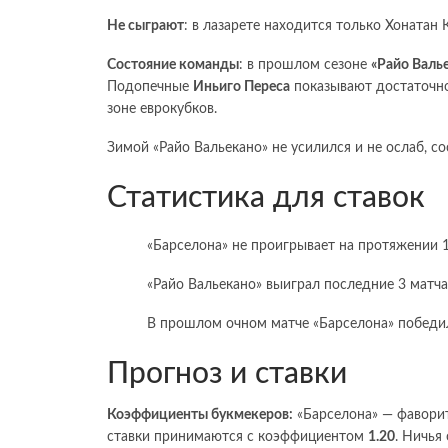
Не сыграют
: в лазарете находится только Хонатан 
Состояние команды
: в прошлом сезоне
«Райо Валь
Подопечные
Иньиго Переса
показывают достаточно
зоне еврокубков.
Зимой «Райо Вальекано» не усилился и не ослаб, с
Статистика для ставок
«Барселона» не проигрывает на протяжении 
«Райо Вальекано» выиграл последние 3 матча
В прошлом очном матче «Барселона» победил
Прогноз и ставки
Коэффициенты букмекеров:
«Барселона» — фаворит
ставки принимаются с коэффициентом
1.20
. Ничья