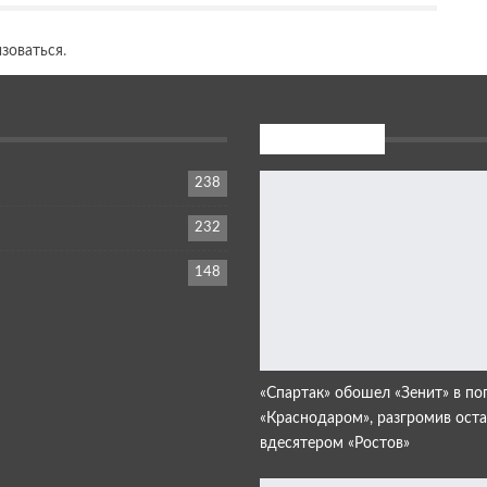
изоваться
.
Новости дня:
238
232
148
«Спартак» обошел «Зенит» в по
«Краснодаром», разгромив ост
вдесятером «Ростов»