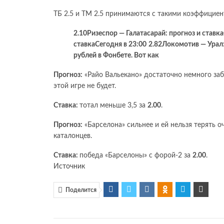
ТБ 2.5 и ТМ 2.5 принимаются с такими коэффицие
2.10
Ризеспор — Галатасарай: прогноз и ставка
ставка
Сегодня в 23:00
2.82
Локомотив — Урал:
рублей в Фонбете. Вот как
Прогноз:
«Райо Вальекано» достаточно немного заби
этой игре не будет.
Ставка:
тотал меньше 3,5 за
2.00
.
Прогноз:
«Барселона» сильнее и ей нельзя терять о
каталонцев.
Ставка:
победа «Барселоны» с форой-2 за
2.00
.
Источник
Поделится