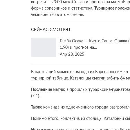
встречи — 23:00 мск. Ставка и прогноз на матч «Б
форма соперников и статистика.
Турнирное положе
чемпионство в этом сезоне.
СЕЙЧАС СМОТРЯТ
Гамба Осака — Киото Санга. Ставка (
1.90) и прогноз на…
Апр 28, 2025
В настоящий момент команда из Барселоны имеет в
турнирной таблице. Каталонцы смогли забить 64 мя
Последние матчи
: в прошлых турах «сине-гранатовы
(7:1).
Также команда из одноименного города разгромила
Помимо этого, коллектив из столицы Каталонии сыг
Не сыграют
: в составе «Барсы» травмированы Рона