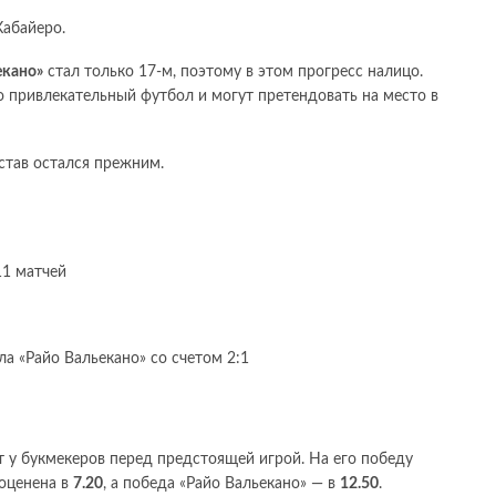
Кабайеро.
екано»
стал только 17-м, поэтому в этом прогресс налицо.
 привлекательный футбол и могут претендовать на место в
остав остался прежним.
11 матчей
а «Райо Вальекано» со счетом 2:1
 у букмекеров перед предстоящей игрой. На его победу
 оценена в
7.20
, а победа «Райо Вальекано» — в
12.50
.