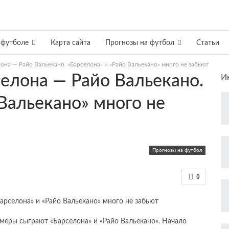
 футболе
Карта сайта
Прогнозы на футбол
Статьи
она — Райо Вальекано. «Барселона» и «Райо Вальекано» много не забьют
селона — Райо Вальекано.
И
Вальекано» много не
Прогнозы на футбол
0
меры сыграют «Барселона» и «Райо Вальекано». Начало