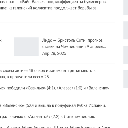
арселона» — «Райо Вальекано», коэффициенты букмекеров,
ние
: каталонский коллектив продолжает борьбы за
к.
Лидс — Бристоль Сити: прогноз
ставки на Чемпионшип 9 апреля…
Апр 28, 2025
 своем активе 48 очков и занимает третье место в
ча, а пропустили всего 25.
е» победили «Севилью» (4:1), «Алавес» (1:0) и «Валенсию»
 «Валенсию» (5:0) и вышла в полуфинал Кубка Испании.
рал вничью с «Аталантой» (2:2) в Лиге чемпионов.
льд Араухо, Марк-Андре тер Штеген, Марк Берналь и Ансу