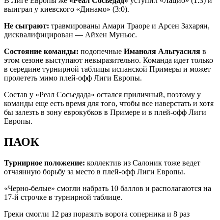
В Лиге Европы же
«Реал Сосьедад»
уступил «Лацио» (1:3) и
выиграл у киевского «Динамо» (3:0).
Не сыграют:
травмированы Амари Траоре и Арсен Захарян,
дисквалифицирован — Айхен Муньос.
Состояние команды:
подопечные
Иманоля Альгуасиля
в
этом сезоне выступают невыразительно. Команда идет только
в середине турнирной таблицы испанской Примеры и может
пролететь мимо плей-офф Лиги Европы.
Состав у «Реал Сосьедада» остался приличный, поэтому у
команды еще есть время для того, чтобы все наверстать и хотя
бы залезть в зону еврокубков в Примере и в плей-офф Лиги
Европы.
ПАОК
Турнирное положение:
коллектив из Салоник тоже ведет
отчаянную борьбу за место в плей-офф Лиги Европы.
«Черно-белые» смогли набрать 10 баллов и располагаются на
17-й строчке в турнирной таблице.
Греки смогли 12 раз поразить ворота соперника и 8 раз