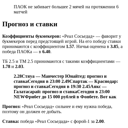
ПАОК не забивает большее 2 мячей на протяжении 6
матчей
Прогноз и ставки
Коэффициенты букмекеров:
«Реал Сосьедад» — фаворит у
букмекеров перед предстоящей игрой. На его победу ставки
принимаются с коэффициентом
1.57
. Ничья оценена в
3.85
, а
победа ПАОКа — в
6.40
.
ТБ 2.5 и ТМ 2.5 принимаются с такими коэффициентами —
1.78
и
2.03
.
2.28
Стяуа — Манчестер Юнайтед: прогноз и
ставка
Сегодня в 23:00
2.49
Спартак — Краснодар:
прогноз и ставка
Сегодня в 19:30
2.45
Аякс —
Галатасарай: прогноз и ставка
Сегодня в 23:00
NEW
Фрибет до 15 000 рублей в Фонбете. Вот как
Прогноз:
«Реал Сосьедад» сильнее и ему нужна победа,
поэтому он должен ее добыть.
Ставка:
победа «Реал Сосьедада» с форой-1 за
2.00
.