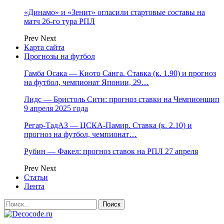
«Динамо» и «Зенит» огласили стартовые составы на
матч 26-го тура РПЛ
Prev
Next
Карта сайта
Прогнозы на футбол
Гамба Осака — Киото Санга. Ставка (к. 1.90) и прогноз
на футбол, чемпионат Японии, 29…
Лидс — Бристоль Сити: прогноз ставки на Чемпионшип
9 апреля 2025 года
Регар-ТадАЗ — ЦСКА-Памир. Ставка (к. 2.10) и
прогноз на футбол, чемпионат…
Рубин — Факел: прогноз ставок на РПЛ 27 апреля
Prev
Next
Статьи
Лента