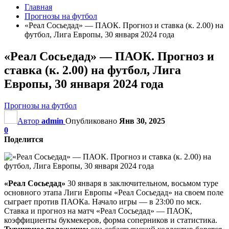
Главная
Прогнозы на футбол
«Реал Сосьедад» — ПАОК. Прогноз и ставка (к. 2.00) на
футбол, Лига Европы, 30 января 2024 года
«Реал Сосьедад» — ПАОК. Прогноз и
ставка (к. 2.00) на футбол, Лига
Европы, 30 января 2024 года
Прогнозы на футбол
Автор
admin
Опубликовано
Янв 30, 2025
0
Поделится
«Реал Сосьедад»
30 января в заключительном, восьмом туре
основного этапа Лиги Европы «Реал Сосьедад» на своем поле
сыграет против ПАОКа. Начало игры — в 23:00 по мск.
Ставка и прогноз на матч «Реал Сосьедад» — ПАОК,
коэффициенты букмекеров, форма соперников и статистика.