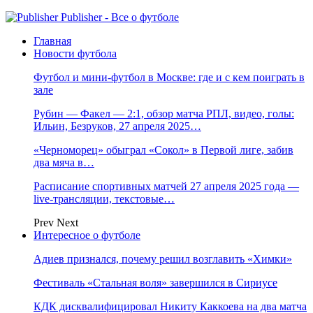
Publisher - Все о футболе
Главная
Новости футбола
Футбол и мини-футбол в Москве: где и с кем поиграть в
зале
Рубин — Факел — 2:1, обзор матча РПЛ, видео, голы:
Ильин, Безруков, 27 апреля 2025…
«Черноморец» обыграл «Сокол» в Первой лиге, забив
два мяча в…
Расписание спортивных матчей 27 апреля 2025 года —
live-трансляции, текстовые…
Prev
Next
Интересное о футболе
Адиев признался, почему решил возглавить «Химки»
Фестиваль «Стальная воля» завершился в Сириусе
КДК дисквалифицировал Никиту Каккоева на два матча