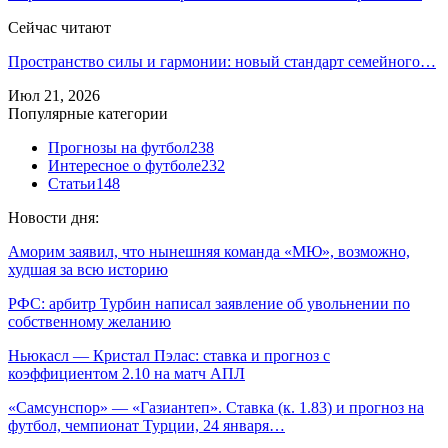
Сейчас читают
Пространство силы и гармонии: новый стандарт семейного…
Июл 21, 2026
Популярные категории
Прогнозы на футбол
238
Интересное о футболе
232
Статьи
148
Новости дня:
Аморим заявил, что нынешняя команда «МЮ», возможно,
худшая за всю историю
РФС: арбитр Турбин написал заявление об увольнении по
собственному желанию
Ньюкасл — Кристал Пэлас: ставка и прогноз с
коэффициентом 2.10 на матч АПЛ
«Самсунспор» — «Газиантеп». Ставка (к. 1.83) и прогноз на
футбол, чемпионат Турции, 24 января…