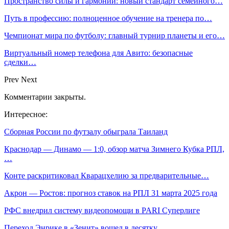
Пространство силы и гармонии: новый стандарт семейного…
Путь в профессию: полноценное обучение на тренера по…
Чемпионат мира по футболу: главный турнир планеты и его…
Виртуальный номер телефона для Авито: безопасные
сделки…
Prev
Next
Комментарии закрыты.
Интересное:
Сборная России по футзалу обыграла Таиланд
Краснодар — Динамо — 1:0, обзор матча Зимнего Кубка РПЛ,
…
Конте раскритиковал Кварацхелию за предварительные…
Акрон — Ростов: прогноз ставок на РПЛ 31 марта 2025 года
РФС внедрил систему видеопомощи в PARI Суперлиге
Переход Энрике в «Зенит» вошел в десятку…