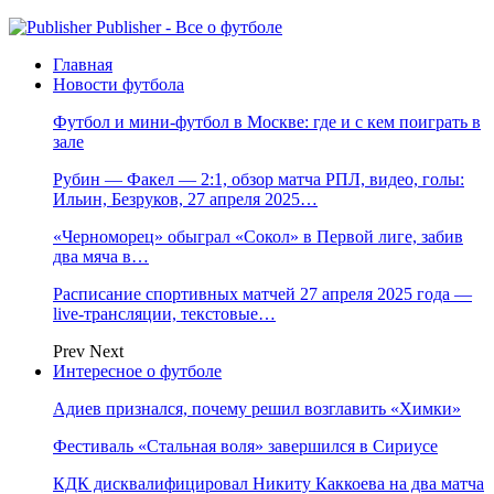
Publisher - Все о футболе
Главная
Новости футбола
Футбол и мини-футбол в Москве: где и с кем поиграть в
зале
Рубин — Факел — 2:1, обзор матча РПЛ, видео, голы:
Ильин, Безруков, 27 апреля 2025…
«Черноморец» обыграл «Сокол» в Первой лиге, забив
два мяча в…
Расписание спортивных матчей 27 апреля 2025 года —
live-трансляции, текстовые…
Prev
Next
Интересное о футболе
Адиев признался, почему решил возглавить «Химки»
Фестиваль «Стальная воля» завершился в Сириусе
КДК дисквалифицировал Никиту Каккоева на два матча