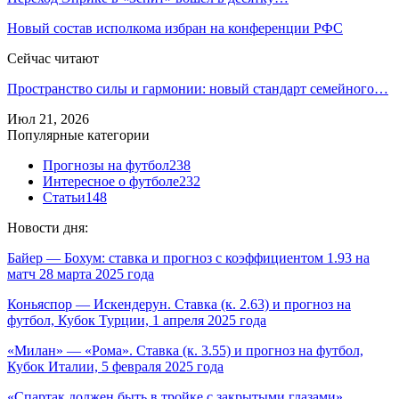
Новый состав исполкома избран на конференции РФС
Сейчас читают
Пространство силы и гармонии: новый стандарт семейного…
Июл 21, 2026
Популярные категории
Прогнозы на футбол
238
Интересное о футболе
232
Статьи
148
Новости дня:
Байер — Бохум: ставка и прогноз с коэффициентом 1.93 на
матч 28 марта 2025 года
Коньяспор — Искендерун. Ставка (к. 2.63) и прогноз на
футбол, Кубок Турции, 1 апреля 2025 года
«Милан» — «Рома». Ставка (к. 3.55) и прогноз на футбол,
Кубок Италии, 5 февраля 2025 года
«Спартак должен быть в тройке с закрытыми глазами».