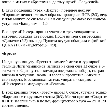
очков в матчах с «Брестом» и дортмундской «Боруссией».
В двух последних турах «Шахтер» потерпел неудачу.
«Горняки» непостижимым образом проиграли ПСВ (2:3), ведя
к 88-й минуте со счетом 2:0, а в следующем матче без шансов
уступили «Баварии» — 1:5.
В январе «Шахтер» принял участие в трех товарищеских
встречах, одержав две победы. После ничьей с загребским
«Динамо» (2:2) команда Пушича всухую обыграла софийский
ЦСКА (1:0) и «Лудогорец» (4:0).
«Брест»
На данную минуту «Брест» занимает 9 место в турнирной
таблице Лиги Чемпионов, записав на свой счет 13 очков в 6-
ти матчах. Французская команда одержала 4 победы, сыграла
вничью и уступила, забив 10 голов и пропустив 6 мячей в
свои ворота. В оставшихся матчах «пираты» сыграют с
«Шахтером» и мадридским «Реалом».
В трех крайних турах «Брест» набрал 6 очков, уступив только
«Барселоне» с крупным счетом (0:3). Матчи против «Спарты»
и ПСВ завершились в пользу французского клуба — 2:1 и 1:0
соответственно.