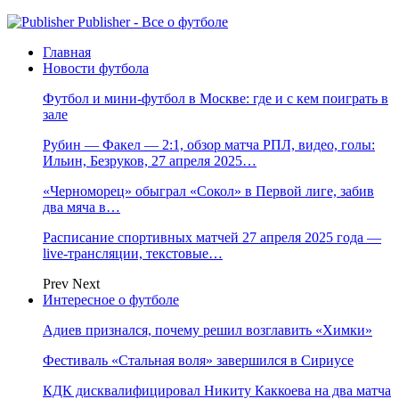
Publisher - Все о футболе
Главная
Новости футбола
Футбол и мини-футбол в Москве: где и с кем поиграть в
зале
Рубин — Факел — 2:1, обзор матча РПЛ, видео, голы:
Ильин, Безруков, 27 апреля 2025…
«Черноморец» обыграл «Сокол» в Первой лиге, забив
два мяча в…
Расписание спортивных матчей 27 апреля 2025 года —
live-трансляции, текстовые…
Prev
Next
Интересное о футболе
Адиев признался, почему решил возглавить «Химки»
Фестиваль «Стальная воля» завершился в Сириусе
КДК дисквалифицировал Никиту Каккоева на два матча