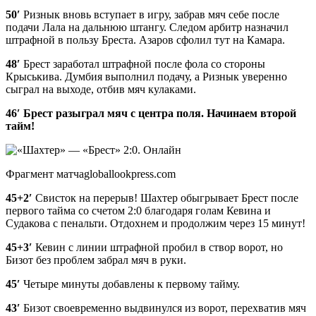
50′
Ризнык вновь вступает в игру, забрав мяч себе после
подачи Лала на дальнюю штангу. Следом арбитр назначил
штрафной в пользу Бреста. Азаров сфолил тут на Камара.
48′
Брест заработал штрафной после фола со стороны
Крыськива. Думбия выполнил подачу, а Ризнык уверенно
сыграл на выходе, отбив мяч кулаками.
46′
Брест разыграл мяч с центра поля. Начинаем второй
тайм!
Фрагмент матчаgloballookpress.com
45+2′
Свисток на перерыв! Шахтер обыгрывает Брест после
первого тайма со счетом 2:0 благодаря голам Кевина и
Судакова с пенальти. Отдохнем и продолжим через 15 минут!
45+3′
Кевин с линии штрафной пробил в створ ворот, но
Бизот без проблем забрал мяч в руки.
45′
Четыре минуты добавлены к первому тайму.
43′
Бизот своевременно выдвинулся из ворот, перехватив мяч