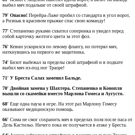
выбил мяч подальше от своей штрафной.
79′
Опасно!
Перейра-Лаже пробил со стандарта в угол ворот,
а Ризнык в красивом прыжке спас свою команду!
77′
Степаненко руками схватил соперника и увидел перед
собой карточку желтого цвета за этот фол.
76′
Кевин ускорился по левому флангу, но потерял мяч,
наткнувшись на первого же защитника.
74′
Бизот выбежал за пределы свой штрафной и в подкате
выбил мяч из-под ног Траоре!
71′
У Бреста Салах заменил Бальде.
70′
Двойная замена у Шахтера. Степаненко и Конопля
вышли со скамейки вместо Марлона Гомеса и Аугусто.
68′
Еще одна пауза в игре. На этот раз Марлону Гомесу
оказывают медицинскую помощь.
66′
Сима не смог сохранить мяч в пределах поля после паса от
Дель Кастильо. Ничего пока не получается в атаке у Бреста.