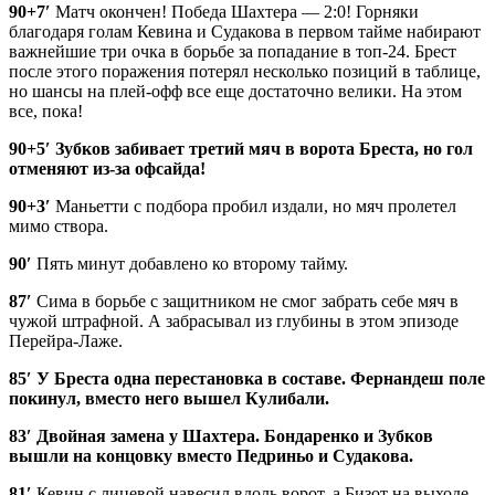
90+7′
Матч окончен! Победа Шахтера — 2:0! Горняки
благодаря голам Кевина и Судакова в первом тайме набирают
важнейшие три очка в борьбе за попадание в топ-24. Брест
после этого поражения потерял несколько позиций в таблице,
но шансы на плей-офф все еще достаточно велики. На этом
все, пока!
90+5′
Зубков забивает третий мяч в ворота Бреста, но гол
отменяют из-за офсайда!
90+3′
Маньетти с подбора пробил издали, но мяч пролетел
мимо створа.
90′
Пять минут добавлено ко второму тайму.
87′
Сима в борьбе с защитником не смог забрать себе мяч в
чужой штрафной. А забрасывал из глубины в этом эпизоде
Перейра-Лаже.
85′
У Бреста одна перестановка в составе. Фернандеш поле
покинул, вместо него вышел Кулибали.
83′
Двойная замена у Шахтера. Бондаренко и Зубков
вышли на концовку вместо Педриньо и Судакова.
81′
Кевин с лицевой навесил вдоль ворот, а Бизот на выходе