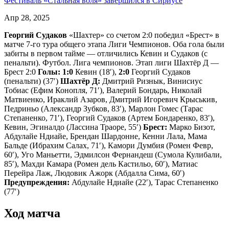
Фестиваль «Стальная воля» завершился в Сириусе
Апр 28, 2025
Георгий Судаков
«Шахтер» со счетом 2:0 победил «Брест» в
матче 7-го тура общего этапа Лиги Чемпионов. Оба гола были
забиты в первом тайме — отличились Кевин и Судаков (с
пенальти). Футбол. Лига чемпионов. Этап лиги Шахтёр Д —
Брест 2:0
Голы:
1:0
Кевин (18′),
2:0
Георгий Судаков
(пенальти) (37′)
Шахтёр Д:
Дмитрий Ризнык, Винисиус
Тобиас (Ефим Конопля, 71′), Валерий Бондарь, Николай
Матвиенко, Ираклий Азаров, Дмитрий Игоревич Крыськив,
Педриньо (Александр Зубков, 83′), Марлон Гомес (Тарас
Степаненко, 71′), Георгий Судаков (Артем Бондаренко, 83′),
Кевин, Эгиналдо (Лассина Траоре, 55′)
Брест:
Марко Бизот,
Абдулайе Ндиайе, Брендан Шардонне, Кенни Лала, Мама
Бальде (Ибрахим Салах, 71′), Камори Думбия (Ромен Февр,
60′), Уго Маньетти, Эдмилсон Фернандеш (Сумола Кулибали,
85′), Махди Камара (Ромен дель Кастильо, 60′), Матиас
Перейра Лаж, Людовик Ажорк (Абдалла Сима, 60′)
Предупреждения:
Абдулайе Ндиайе (22′), Тарас Степаненко
(77′)
Ход матча