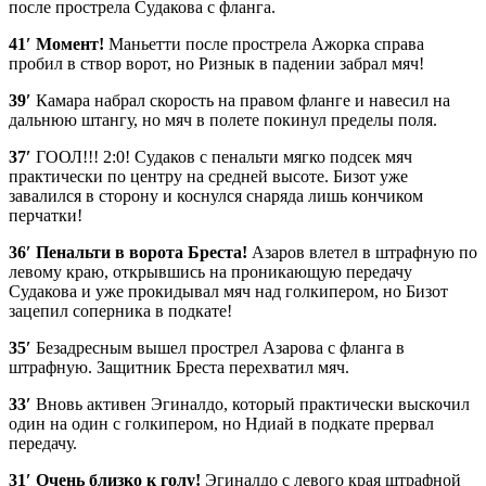
после прострела Судакова с фланга.
41′
Момент!
Маньетти после прострела Ажорка справа
пробил в створ ворот, но Ризнык в падении забрал мяч!
39′
Камара набрал скорость на правом фланге и навесил на
дальнюю штангу, но мяч в полете покинул пределы поля.
37′
ГООЛ!!! 2:0! Судаков с пенальти мягко подсек мяч
практически по центру на средней высоте. Бизот уже
завалился в сторону и коснулся снаряда лишь кончиком
перчатки!
36′
Пенальти в ворота Бреста!
Азаров влетел в штрафную по
левому краю, открывшись на проникающую передачу
Судакова и уже прокидывал мяч над голкипером, но Бизот
зацепил соперника в подкате!
35′
Безадресным вышел прострел Азарова с фланга в
штрафную. Защитник Бреста перехватил мяч.
33′
Вновь активен Эгиналдо, который практически выскочил
один на один с голкипером, но Ндиай в подкате прервал
передачу.
31′
Очень близко к голу!
Эгиналдо с левого края штрафной