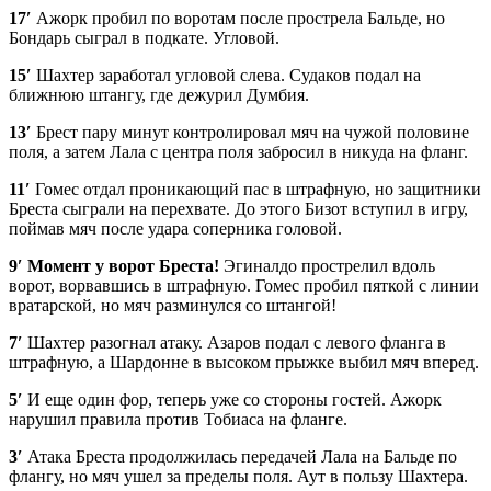
17′
Ажорк пробил по воротам после прострела Бальде, но
Бондарь сыграл в подкате. Угловой.
15′
Шахтер заработал угловой слева. Судаков подал на
ближнюю штангу, где дежурил Думбия.
13′
Брест пару минут контролировал мяч на чужой половине
поля, а затем Лала с центра поля забросил в никуда на фланг.
11′
Гомес отдал проникающий пас в штрафную, но защитники
Бреста сыграли на перехвате. До этого Бизот вступил в игру,
поймав мяч после удара соперника головой.
9′
Момент у ворот Бреста!
Эгиналдо прострелил вдоль
ворот, ворвавшись в штрафную. Гомес пробил пяткой с линии
вратарской, но мяч разминулся со штангой!
7′
Шахтер разогнал атаку. Азаров подал с левого фланга в
штрафную, а Шардонне в высоком прыжке выбил мяч вперед.
5′
И еще один фор, теперь уже со стороны гостей. Ажорк
нарушил правила против Тобиаса на фланге.
3′
Атака Бреста продолжилась передачей Лала на Бальде по
флангу, но мяч ушел за пределы поля. Аут в пользу Шахтера.