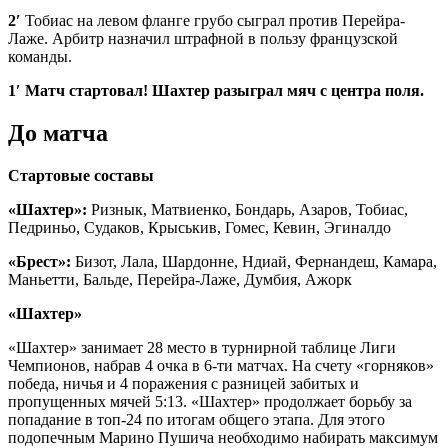
2′
Тобиас на левом фланге грубо сыграл против Перейра-
Лаже. Арбитр назначил штрафной в пользу французской
команды.
1′
Матч стартовал! Шахтер разыграл мяч с центра поля.
До матча
Стартовые составы
«Шахтер»:
Ризнык, Матвиенко, Бондарь, Азаров, Тобиас,
Педриньо, Судаков, Крыськив, Гомес, Кевин, Эгиналдо
«Брест»:
Бизот, Лала, Шардонне, Ндиай, Фернандеш, Камара,
Маньетти, Бальде, Перейра-Лаже, Думбия, Ажорк
«Шахтер»
«Шахтер» занимает 28 место в турнирной таблице Лиги
Чемпионов, набрав 4 очка в 6-ти матчах. На счету «горняков»
победа, ничья и 4 поражения с разницей забитых и
пропущенных мячей 5:13. «Шахтер» продолжает борьбу за
попадание в топ-24 по итогам общего этапа. Для этого
подопечным Марино Пушича необходимо набирать максимум