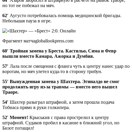
64′
Азаров забросил в штрафную в расчете на рывок Траоре,
но тот не побежал на мяч.
62′
Аугусто потребовалась помощь медицинской бригады.
Небольшая пауза в игре.
Фрагмент матчаgloballookpress.com
60′
Тройная замена у Бреста. Кастильо, Сима и Февр
вышли вместо Камара, Ажорка и Думбия.
57′
Лала после смещения с фланга чуть к центру нанес удар по
воротам, но мяч улетел куда-то в сторону трибун.
55′
Вынужденная замена у Шахтера. Эгиналдо не смог
продолжить игру из-за травмы — вместо него вышел
Траоре.
54′
Шахтер разыграл штрафной, а затем прошла подача
Тобиаса прямо в руки голкипера.
52′
Момент!
Крыськив с права прострелил к центру
штрафной. Судаков пробил в касание в ближний угол, но
Бизот потащил!